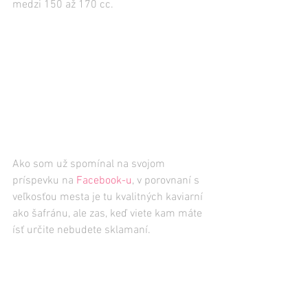
medzi 150 až 170 cc.
Ako som už spomínal na svojom 
príspevku na 
Facebook-u
, v porovnaní s 
veľkosťou mesta je tu kvalitných kaviarní 
ako šafránu, ale zas, keď viete kam máte 
ísť určite nebudete sklamaní.