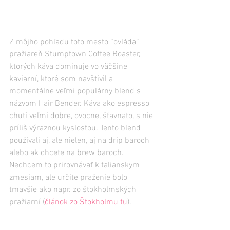
Z môjho pohľadu toto mesto “ovláda” 
pražiareň Stumptown Coffee Roaster, 
ktorých káva dominuje vo väčšine 
kaviarní, ktoré som navštívil a 
momentálne veľmi populárny blend s 
názvom Hair Bender. Káva ako espresso 
chutí veľmi dobre, ovocne, šťavnato, s nie 
príliš výraznou kyslosťou. Tento blend 
používali aj, ale nielen, aj na drip baroch 
alebo ak chcete na brew baroch. 
Nechcem to prirovnávať k talianskym 
zmesiam, ale určite praženie bolo 
tmavšie ako napr. zo štokholmských 
pražiarní (
článok zo Štokholmu tu
).