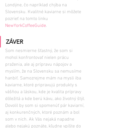
Londýne, čo napríklad chýba na 
Slovensku. Kvalitné kaviarne si môžete 
pozrieť na tomto linku 
NewYorkCoffeeGuide
.
ZÁVER
Som nesmierne šťastný, že som si 
mohol konfrontovať nielen prácu 
praženia, ale aj prípravu nápojov a 
myslím, že na Slovensku sa nemusíme 
hanbiť. Samozrejme mám na mysli iba 
kaviarne, ktoré pripravujú produkty s 
vášňou a láskou, kde je kvalita prípravy 
dôležitá a kde berú kávu, ako životný štýl.
Dovolil by som si spomenúť pár kaviarní, 
aj konkurenčných, ktoré poznám a bol 
som v nich. Ak Vás nejaká napadne 
alebo nejakú poznáte, kľudne vpíšte do 