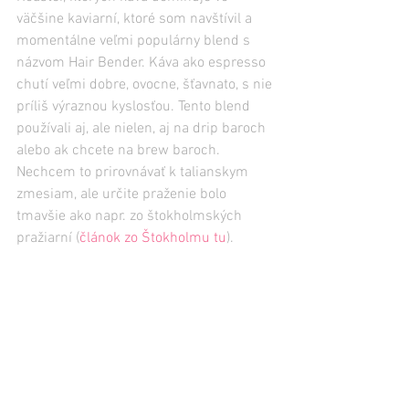
väčšine kaviarní, ktoré som navštívil a 
momentálne veľmi populárny blend s 
názvom Hair Bender. Káva ako espresso 
chutí veľmi dobre, ovocne, šťavnato, s nie 
príliš výraznou kyslosťou. Tento blend 
používali aj, ale nielen, aj na drip baroch 
alebo ak chcete na brew baroch. 
Nechcem to prirovnávať k talianskym 
zmesiam, ale určite praženie bolo 
tmavšie ako napr. zo štokholmských 
pražiarní (
článok zo Štokholmu tu
).