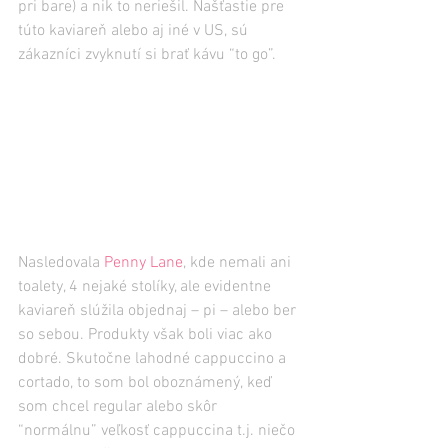
pri bare) a nik to neriešil. Našťastie pre 
túto kaviareň alebo aj iné v US, sú 
zákazníci zvyknutí si brať kávu “to go”.
Nasledovala 
Penny Lane
, kde nemali ani 
toalety, 4 nejaké stolíky, ale evidentne 
kaviareň slúžila objednaj – pi – alebo ber 
so sebou. Produkty však boli viac ako 
dobré. Skutočne lahodné cappuccino a 
cortado, to som bol oboznámený, keď 
som chcel regular alebo skôr 
“normálnu” veľkosť cappuccina t.j. niečo 