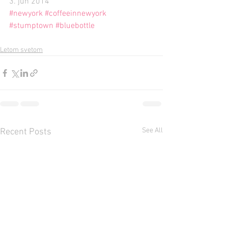
3. jún 2014 
#newyork
#coffeeinnewyork
#stumptown
#bluebottle
Letom svetom
See All
Recent Posts