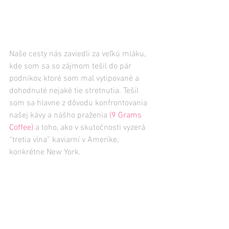
Naše cesty nás zaviedli za veľkú mláku, 
kde som sa so zájmom tešil do pár 
podnikov, ktoré som mal vytipované a 
dohodnuté nejaké tie stretnutia. Tešil 
som sa hlavne z dôvodu konfrontovania 
našej kávy a nášho praženia 
(9 Grams 
Coffee)
 a toho, ako v skutočnosti vyzerá 
“tretia vlna” kaviarní v Amerike, 
konkrétne New York.