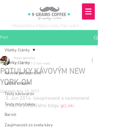
PRAŽIAREŇ A PREDAJ KVALITNEJ KÁVY
Post
Všetky články
mayo galuska
Všetky články
Oct 30, 2017
2 min read
POTULKY KÁVOVÝM NEW
Kávové poradenstvo
YORK-OM
Letom svetom
Updated:
Nov 15, 2017
Testy kávovarov
3. Jún 2014  (skopírované a nezmenené 
Testy mlynčekov
z nášho predošlého blogu 
gcj.sk
)  
Baristi
Zaujímavosti zo sveta kávy