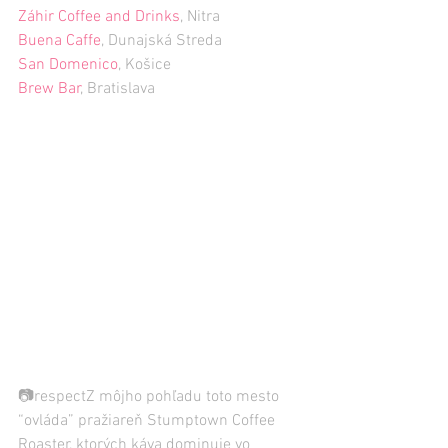
Záhir Coffee and Drinks
, Nitra
Buena Caffe
, Dunajská Streda
San Domenico
, Košice
Brew Bar
, Bratislava
📷respectZ môjho pohľadu toto mesto 
“ovláda” pražiareň Stumptown Coffee 
Roaster, ktorých káva dominuje vo 