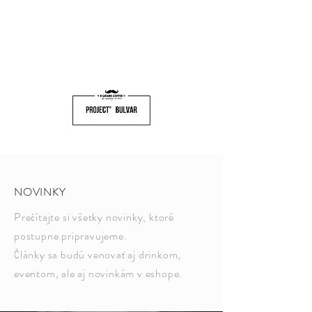
NOVINKY
Prečítajte si všetky novinky, ktoré
postupne pripravujeme.
Články sa budú venovať aj drinkom,
eventom, ale aj novinkám v eshope.