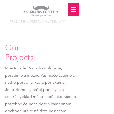
PRAŽIAREŇ A PREDAJ KVALITNEJ KÁVY
Our
Projects
Miesto, kde Vás radi obslúžime,
poradíme a možno Vás niečo zaujme z
nášho portfólia, ktoré ponúkame.
Je to zlomok z našej ponuky, ale
centrálny sklad máme neďaleko, všetko
potrebné čo nenájdete v kamennom
obchode určite nájdete na našom