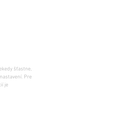
ekedy šťastne, 
astavení. Pre 
í je 