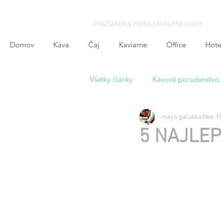
PRAŽIAREŇ A PREDAJ KVALITNEJ KÁVY
Domov
Káva
Čaj
Kaviarne
Office
Hote
Všetky články
Kávové poradenstvo
mayo galuska
Nov 15
Zaujímavosti zo sveta kávy
5 NAJLEP