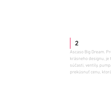
2
Ascaso Big Dream. Pre
krásneho designu, je t
súčasti, ventily, pumpa
prekúsnuť cenu, ktorá