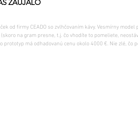
NÁS ZAUJALO
ynček od firmy CEADO so zvlhčovaním kávy. Vesmírny model 
(skoro na gram presne, t.j. čo vhodíte to pomeliete, neostá
 prototyp má odhadovanú cenu okolo 4000 €. Nie zlé, čo po