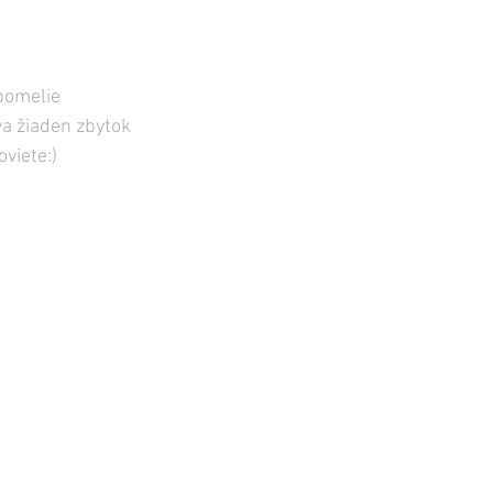
pomelie 
va žiaden zbytok 
viete:)