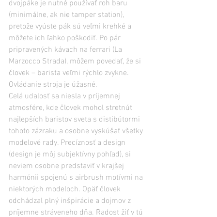
dvojpáke je nutné používať roh baru 
(minimálne, ak nie tamper station), 
pretože vyúste pák sú veľmi krehké a 
môžete ich ľahko poškodiť. Po pár 
pripravených kávach na ferrari (La 
Marzocco Strada), môžem povedať, že si 
človek – barista veľmi rýchlo zvykne. 
Ovládanie stroja je úžasné.
Celá udalosť sa niesla v príjemnej 
atmosfére, kde človek mohol stretnúť 
najlepších baristov sveta s distibútormi 
tohoto zázraku a osobne vyskúšať všetky 
modelové rady. Precíznosť a design 
(design je môj subjektívny pohľad), si 
neviem osobne predstaviť v krajšej 
harmónii spojenú s airbrush motívmi na 
niektorých modeloch. Opäť človek 
odchádzal plný inšpirácie a dojmov z 
príjemne stráveneho dňa. Radost žiť v tú 