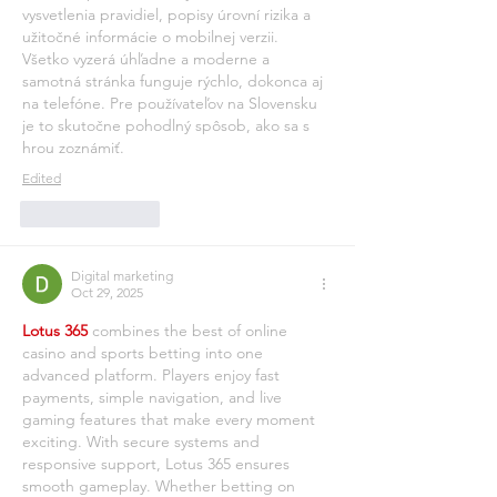
vysvetlenia pravidiel, popisy úrovní rizika a 
užitočné informácie o mobilnej verzii. 
Všetko vyzerá úhľadne a moderne a 
samotná stránka funguje rýchlo, dokonca aj 
na telefóne. Pre používateľov na Slovensku 
je to skutočne pohodlný spôsob, ako sa s 
hrou zoznámiť.
Edited
Like
Reply
Digital marketing
Oct 29, 2025
Lotus 365
 combines the best of online 
casino and sports betting into one 
advanced platform. Players enjoy fast 
payments, simple navigation, and live 
gaming features that make every moment 
exciting. With secure systems and 
responsive support, Lotus 365 ensures 
smooth gameplay. Whether betting on 