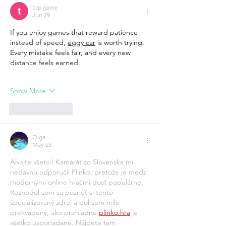
top game
Jun 29
If you enjoy games that reward patience 
instead of speed, 
eggy car
 is worth trying. 
Every mistake feels fair, and every new 
distance feels earned.
Show More
Like
Reply
Olga
May 23
Ahojte všetci! Kamarát zo Slovenska mi 
nedávno odporučil Plinko, pretože je medzi 
modernými online hráčmi dosť populárne. 
Rozhodol som sa pozrieť si tento 
špecializovaný zdroj a bol som milo 
prekvapený, ako prehľadne 
plinko hra
 je 
všetko usporiadané. Nájdete tam 