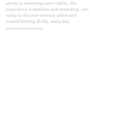
sports or exploring casino tables, the 
experience is seamless and rewarding. Join 
today to discover nonstop action and 
trusted betting all day, every day.
Like
Reply
Suman Sharma
Sep 25, 2025
The mixing of innocence and daring they 
bring along is the very thing that makes 
them all but irresistible. No matter you 
want them to be there for a soft romantic 
evening or a wild crazy adventure, they will 
always be happy to do so. Go and book a 
college beauty in 
Call Girls in Delhi
 today 
and experience young love like never 
before.
Like
Reply