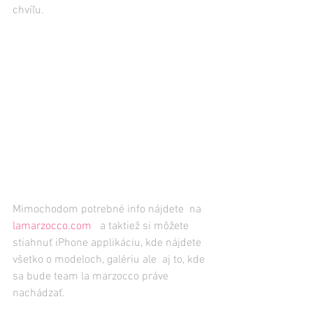
chvíľu.
Mimochodom potrebné info nájdete  na 
lamarzocco.com
   a taktiež si môžete 
stiahnuť iPhone applikáciu, kde nájdete 
všetko o modeloch, galériu ale  aj to, kde 
sa bude team la marzocco práve 
nachádzať.