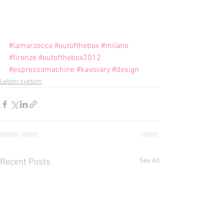
#lamarzocco
#outofthebox
#milano
#firenze
#outofthebox2012
#espressomachine
#kavovary
#design
Letom svetom
See All
Recent Posts