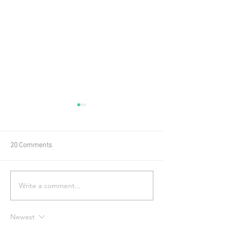
20 Comments
Write a comment...
SLAYER + NOVINKY Z KÁVA
5 NAJLEPŠÍCH VE
MILÁNA 2017
- ČAJ - ČOKOLÁDA 2017
Newest