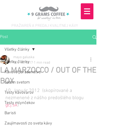
PRAŽIAREŇ A PREDAJ KVALITNEJ KÁVY
Post
Všetky články
mayo galuska
Všetky články
Nov 15, 2017
1 min read
LA MARZOCCO / OUT OF THE
Kávové poradenstvo
BOX
Letom svetom
10. Január 2012  (skopírované a 
Testy kávovarov
nezmenené z nášho predošlého blogu 
Testy mlynčekov
gcj.sk
)  
Baristi
Zaujímavosti zo sveta kávy