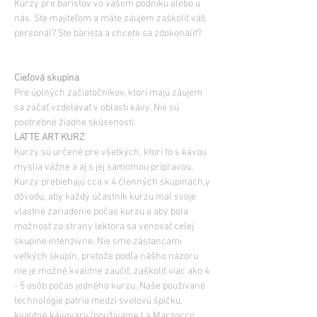
Kurzy pre baristov vo vašom podniku alebo u 
nás. Ste majiteľom a máte záujem zaškoliť váš 
Pre úplných začiatočníkov, ktorí majú záujem 
sa začať vzdelávať v oblasti kávy. Nie sú 
pootrebné žiadne skúsenosti.
​LATTE ART KURZ
Kurzy sú určené pre všetkých, ktorí to s kávou 
myslia vážne a aj s jej samotnou prípravou. 
Kurzy prebiehajú cca v 4 členných skupinách,y 
dôvodu, aby každý účastník kurzu mal svoje 
vlastné zariadenie počas kurzu a aby bola 
možnosť zo strany lektora sa venovať celej 
skupine intenzívne. Nie sme zástancami 
veľkých skupín, pretože podľa nášho názoru 
nie je možné kvalitne zaučiť, zaškoliť viac ako 4 
- 5 osôb počas jedného kurzu. Naše používané 
technológie patria medzi svetovú špičku, 
kvalitné kávovary (používame La Marzocco, 