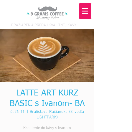
PRAŽIAREŇ A PREDAJ KVALITNEJ KÁVY
LATTE ART KURZ
BASIC s Ivanom- BA
út 26. 11.
  |  
Bratislava, Račianska 88 (vedľa
LIGHTPARK)
Kreslenie do kávy s Ivanom