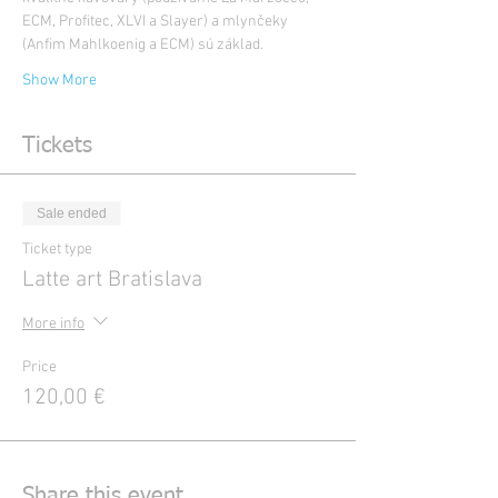
ECM, Profitec, XLVI a Slayer) a mlynčeky 
(Anfim Mahlkoenig a ECM) sú základ.
Show More
Tickets
Sale ended
Ticket type
Latte art Bratislava
More info
Price
120,00 €
Share this event