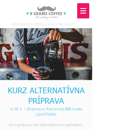
PRAŽIAREŇ A PREDAJ KVALITNEJ KÁVY
KURZ ALTERNATÍVNA
PRÍPRAVA
st 28. 2.
  |  
Bratislava, Račianska 88B (vedľa
LIGHTPARK)
Kurz prípravy káv alternatívnym spôsobom.