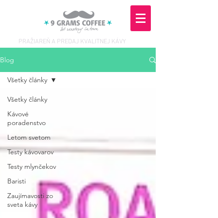
PRAŽIAREŇ A PREDAJ KVALITNEJ KÁVY
Blog
Všetky články
Všetky články
Kávové
poradenstvo
Letom svetom
Testy kávovarov
Testy mlynčekov
Baristi
Zaujímavosti zo
sveta kávy